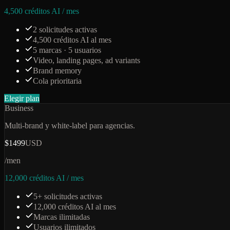
4,500 créditos AI / mes
2 solicitudes activas
4,500 créditos AI al mes
5 marcas · 5 usuarios
Video, landing pages, ad variants
Brand memory
Cola prioritaria
Elegir plan
Business
Multi-brand y white-label para agencias.
$1499
USD
/men
12,000 créditos AI / mes
5+ solicitudes activas
12,000 créditos AI al mes
Marcas ilimitadas
Usuarios ilimitados