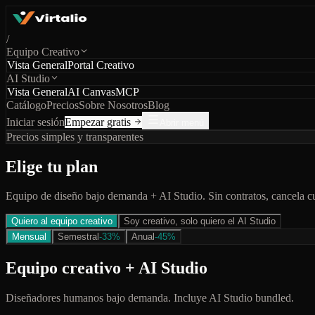
/
Equipo Creativo
Vista General
Portal Creativo
AI Studio
Vista General
AI Canvas
MCP
Catálogo
Precios
Sobre Nosotros
Blog
Iniciar sesión
Empezar gratis
Abrir menú
Precios simples y transparentes
Elige tu plan
Equipo de diseño bajo demanda + AI Studio. Sin contratos, cancela c
Quiero al equipo creativo
Soy creativo, solo quiero el AI Studio
Mensual
Semestral
-33%
Anual
-45%
Equipo creativo + AI Studio
Diseñadores humanos bajo demanda. Incluye AI Studio bundled.