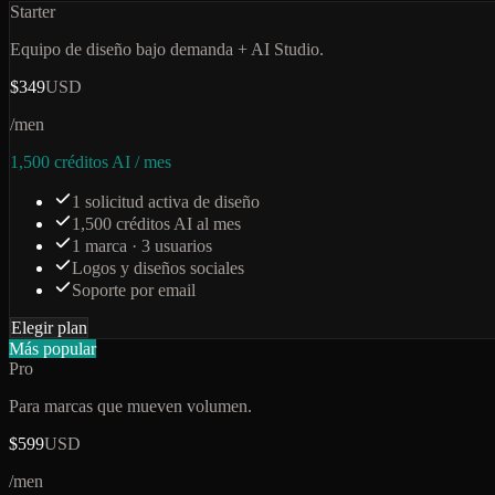
Starter
Equipo de diseño bajo demanda + AI Studio.
$349
USD
/men
1,500 créditos AI / mes
1 solicitud activa de diseño
1,500 créditos AI al mes
1 marca · 3 usuarios
Logos y diseños sociales
Soporte por email
Elegir plan
Más popular
Pro
Para marcas que mueven volumen.
$599
USD
/men