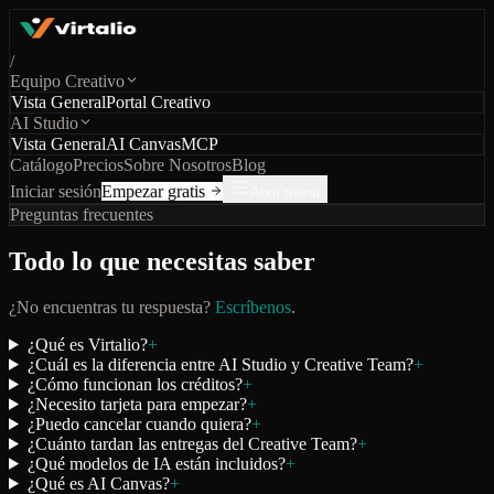
/
Equipo Creativo
Vista General
Portal Creativo
AI Studio
Vista General
AI Canvas
MCP
Catálogo
Precios
Sobre Nosotros
Blog
Iniciar sesión
Empezar gratis
Abrir menú
Preguntas frecuentes
Todo lo que necesitas saber
¿No encuentras tu respuesta?
Escríbenos
.
¿Qué es Virtalio?
+
¿Cuál es la diferencia entre AI Studio y Creative Team?
+
¿Cómo funcionan los créditos?
+
¿Necesito tarjeta para empezar?
+
¿Puedo cancelar cuando quiera?
+
¿Cuánto tardan las entregas del Creative Team?
+
¿Qué modelos de IA están incluidos?
+
¿Qué es AI Canvas?
+