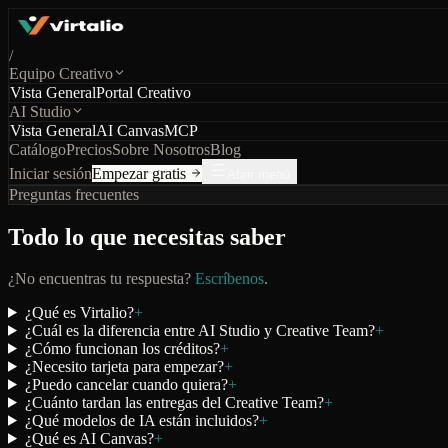
/
Equipo Creativo
Vista General
Portal Creativo
AI Studio
Vista General
AI Canvas
MCP
Catálogo
Precios
Sobre Nosotros
Blog
Iniciar sesión
Empezar gratis
Abrir menú
Preguntas frecuentes
Todo lo que necesitas saber
¿No encuentras tu respuesta?
Escríbenos
.
¿Qué es Virtalio?
+
¿Cuál es la diferencia entre AI Studio y Creative Team?
+
¿Cómo funcionan los créditos?
+
¿Necesito tarjeta para empezar?
+
¿Puedo cancelar cuando quiera?
+
¿Cuánto tardan las entregas del Creative Team?
+
¿Qué modelos de IA están incluidos?
+
¿Qué es AI Canvas?
+